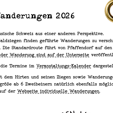
Wanderungen 2026
hsische Schweiz aus einer anderen Perspektive.
Waldziegen finden geführte Wanderungen zu versc
. Die Standardroute führt von Pfaffendorf auf den 
 der Wanderung sind auf der Unterseite
veröffent
 die Termine im
Veranstaltungs-Kalender
dargestel
it dem Hirten und seinen Ziegen sowie Wanderung
größe ab 6 Zweibeinern natürlich ebenfalls möglic
auf der
Webseite individuelle Wanderungen
.