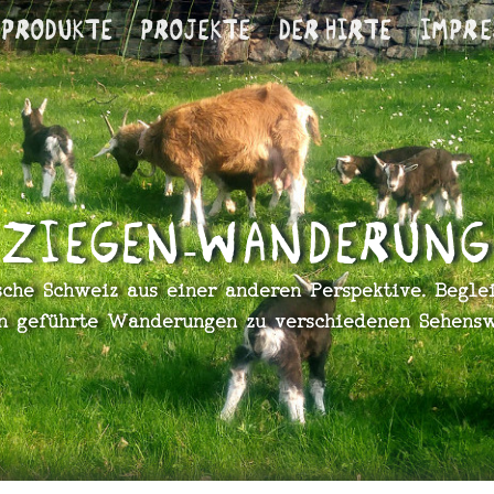
Produkte
Projekte
Der Hirte
Im­pre
Ziegen-Wanderung
sche Schweiz aus einer anderen Perspektive. Begle
n geführte Wanderungen zu verschiedenen Sehenswü