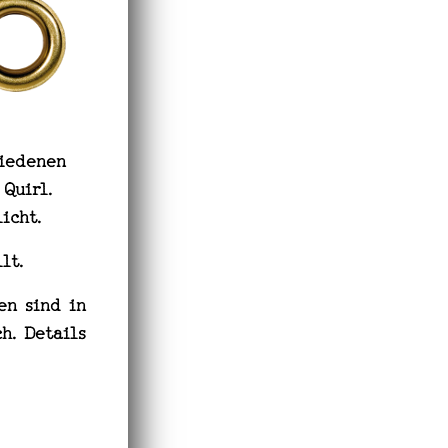
hiedenen
Quirl.
licht.
lt.
en sind in
h. Details