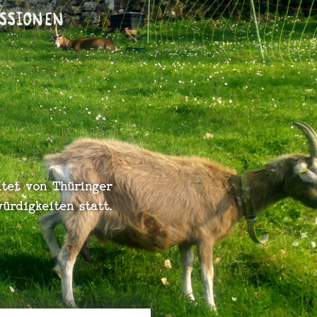
s­si­onen
itet von Thüringer
rdigkeiten statt.