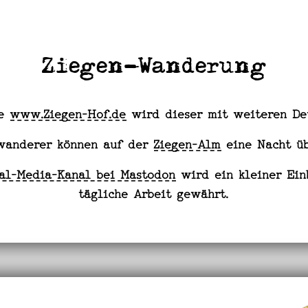
Ziegen-Wanderung
te
www.Ziegen-Hof.de
wird dieser mit weiteren Det
gwanderer können auf der
Ziegen-Alm
eine Nacht üb
ial-Media-Kanal bei Mastodon
wird ein kleiner Ein
tägliche Arbeit gewährt.