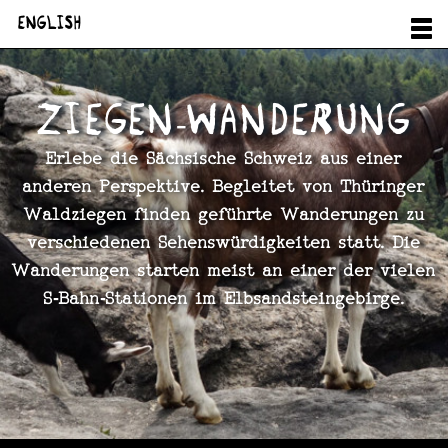
Start
english
Produkte
The goatherd
Ziegen-Wanderung
Im­pres­si­onen
Erlebe die Sächsische Schweiz aus einer
anderen Perspektive. Begleitet von Thüringer
Waldziegen finden geführte Wanderungen zu
verschiedenen Sehenswürdigkeiten statt. Die
Wanderungen starten meist an einer der vielen
S‑Bahn‑Stationen im Elbsandsteingebirge.